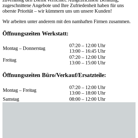
zugeschnittene Angebote und Ihre Zufriedenheit haben für uns
oberste Priorität – wir kümmern uns um unsere Kunden!
Wir arbeiten unter anderem mit den namhaften Firmen zusammen.
Öffnungszeiten Werkstatt:
07:20 – 12:00 Uhr
Montag – Donnerstag
13:00 – 16:45 Uhr
07:20 – 12:00 Uhr
Freitag
13:00 – 15:00 Uhr
Öffnungszeiten Büro/Verkauf/Ersatzteile:
07:20 – 12:00 Uhr
Montag – Freitag
13:00 – 18:00 Uhr
Samstag
08:00 – 12:00 Uhr
AEBI
Agro Masz
APV
ATG
Bauer
EZ Agrar
Fliegl
Fransgard
Gefra
Granit
Gruber
Göweil
Hydrac
Jessernigg
Kienesberger
Krone
Krpan
Kärcher
Ley
Mein Traktor SAME Lamborghini
Motorex Oil
MTD
Müthing
NOKKA
Posch
Prillinger
Pöttinger
Pühringer
Quicke
Reform
Rosensteiner
Siloking
SIP
Stark
Stekro
Stihl
Thaler
Uniforest
Vakutec
Viking
Weidemann